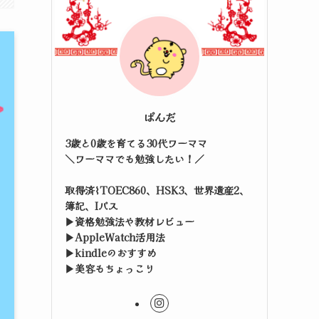
ぱんだ
3歳と0歳を育てる30代ワーママ
＼ワーママでも勉強したい！／
取得済⌇TOEC860、HSK3、世界遺産2、
簿記、Iパス
▶資格勉強法や教材レビュー
▶AppleWatch活用法
▶kindleのおすすめ
▶美容もちょっこり