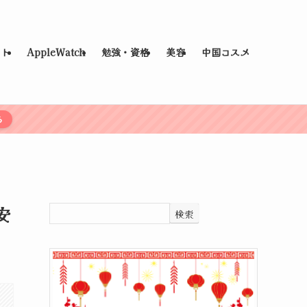
ット
AppleWatch
勉強・資格
美容
中国コスメ
ら
安
検索