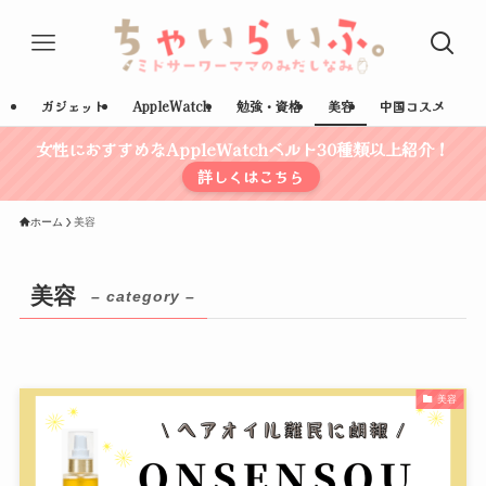
ガジェット
AppleWatch
勉強・資格
美容
中国コスメ
女性におすすめなAppleWatchベルト30種類以上紹介！
詳しくはこちら
ホーム
美容
美容
– category –
美容