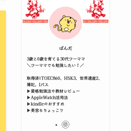
ぱんだ
3歳と0歳を育てる30代ワーママ
＼ワーママでも勉強したい！／
取得済⌇TOEC860、HSK3、世界遺産2、
簿記、Iパス
▶資格勉強法や教材レビュー
▶AppleWatch活用法
▶kindleのおすすめ
▶美容もちょっこり