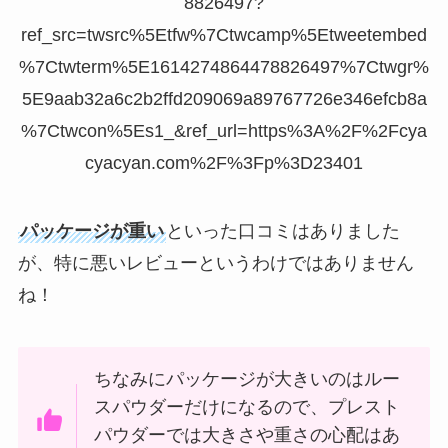
8826497?
ref_src=twsrc%5Etfw%7Ctwcamp%5Etweetembed
%7Ctwterm%5E1614274864478826497%7Ctwgr%
5E9aab32a6c2b2ffd209069a89767726e346efcb8a
%7Ctwcon%5Es1_&ref_url=https%3A%2F%2Fcya
cyacyan.com%2F%3Fp%3D23401
パッケージが重い
といった口コミはありました
が、特に悪いレビューというわけではありません
ね！
ちなみにパッケージが大きいのはルー
スパウダーだけになるので、プレスト
パウダーでは大きさや重さの心配はあ