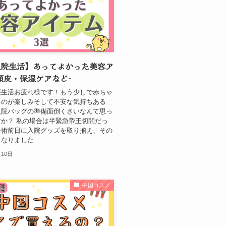
入院生活】あってよかった美容ア
頭皮・保湿ケアなど-
娠生活お疲れ様です！もう少しで赤ちゃ
るのが楽しみそして不安な気持ちある
入院バッグの準備面倒くさいなんて思っ
か？ 私の場合は半緊急帝王切開だっ
手術前日に入院グッズを取り揃え、その
なりました...
月10日
中国コスメ