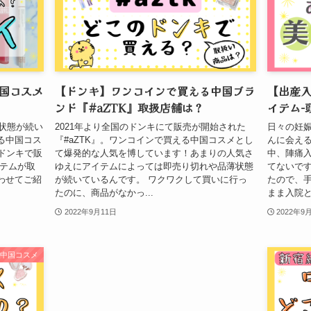
国コスメ
【ドンキ】ワンコインで買える中国ブラ
【出産
ンド『#aZTK』取扱店舗は？
イテム-
薄状態が続い
2021年より全国のドンキにて販売が開始された
日々の妊
える中国コス
『#aZTK』。ワンコインで買える中国コスメとし
んに会え
ドンキで販
て爆発的な人気を博しています！あまりの人気さ
中、陣痛
イテムが取
ゆえにアイテムによっては即売り切れや品薄状態
てないです
わせてご紹
が続いているんです。 ワクワクして買いに行っ
たので、
たのに、商品がなかっ...
まま入院と
2022年9月11日
2022年9
中国コスメ