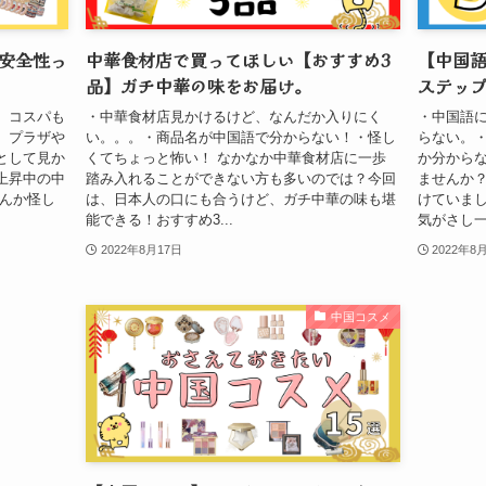
安全性っ
中華食材店で買ってほしい【おすすめ3
【中国語
品】ガチ中華の味をお届け。
ステッ
、コスパも
・中華食材店見かけるけど、なんだか入りにく
・中国語
。プラザや
い。。。・商品名が中国語で分からない！・怪し
らない。
として見か
くてちょっと怖い！ なかなか中華食材店に一歩
か分からな
上昇中の中
踏み入れることができない方も多いのでは？今回
ませんか
なんか怪し
は、日本人の口にも合うけど、ガチ中華の味も堪
けていま
能できる！おすすめ3...
気がさし一
2022年8月17日
2022年8
中国コスメ