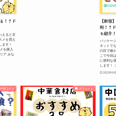
る！？ド
【新宿
利！？ド
も紹介
わえると言
スメを買え
パッケー
します！
ネットで
スメを購入
の目で確
リア みな
こで今回
に便利な
します！ こ
2022年9
中国コスメ
ガジェット