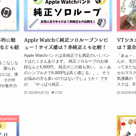
効率的に勉
Apple Watch＜純正ソロループ＞レビ
VTシカ
なども紹
ュー！サイズ感は？非純正とも比較！
は？混
Apple Watchバンドは非純正でも満足のいくバン
「あぁ～
ドはたくさんあります。 純正ソロループのお値
んか、毛
をこなしな
段なんと6,800円。 純正のこの箱も良い。 ん～あ
ってきたな
。 限られ
のシンプルさで6,800円は高く感じる。。。 そう
セルマスク
ぶには、便
お悩みの方も多いのではないでしょうか！ です
気沸騰の「
。 その中
が、「やっぱり純正...
スクは、BT
管理や集中力
2023年5月7日
1725
2022年9
AppleWatch