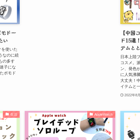
のポモドー
【中国
たい
ド15選
テムと
ックを使いた
うなのに続
日本上陸
もの多す
コスメ。
リ迷子にな
ン、発色が
いたポモド
に人気沸騰
大丈夫！中
イテムと一
2022年8
生活
AppleWatch