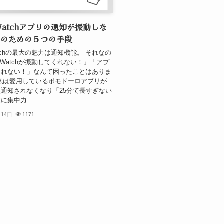
 Watchアプリの通知が振動しな
決のための５つの手段
Watchの最大の魅力は通知機能。 それなの
e Watchが振動してくれない！」「アプ
されない！」なんて困ったことはありま
私は愛用しているポモドーロアプリが
通知されなくなり「25分て長すぎない
に集中力...
月14日
1171