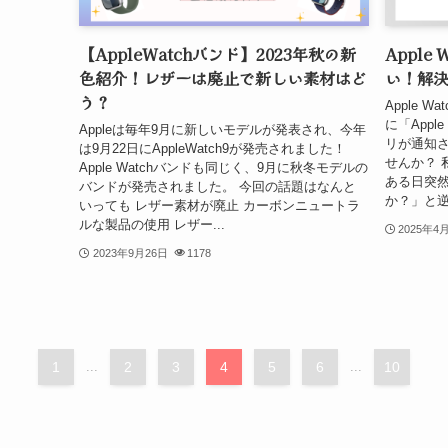
【AppleWatchバンド】2023年秋の新
Apple
色紹介！レザーは廃止で新しい素材はど
い！解
う？
Apple 
に「Appl
Appleは毎年9月に新しいモデルが発表され、今年
リが通知
は9月22日にAppleWatch9が発売されました！
せんか？ 
Apple Watchバンドも同じく、9月に秋冬モデルの
ある日突然
バンドが発売されました。 今回の話題はなんと
か？」と逆
いっても レザー素材が廃止 カーボンニュートラ
ルな製品の使用 レザー...
2025年4
2023年9月26日
1178
1
...
2
3
4
5
6
...
10