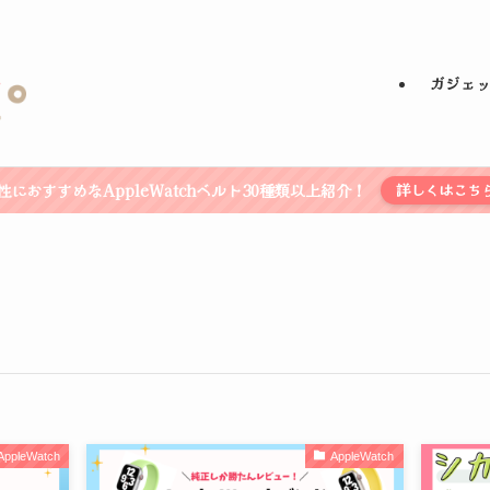
ガジェ
性におすすめなAppleWatchベルト30種類以上紹介！
詳しくはこち
AppleWatch
AppleWatch