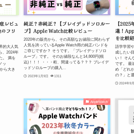
底レビュ
純正？非純正？【ブレイデッドソロルー
【202
他のフリ
プ】Apple Watch比較レビュー
選！Ap
を比較
2020年の販売から、その高額なお値段に関わらず
人気を誇っているApple Watch用の純正バンドを
界的大人気
語学学習
ご存じですか？ そうです。「ブレイデッドソロ
、2024年
成したい
ループ」です。 そのお値段なんと14,800円(税
た。 満を
い！ そん
込)！！！ ・・・桁、間違ってる？？？ ブレイデ
ノッ
です。 最
ッドソロループの購入...
ルから大き
め「どれ
の？」と選
2023年1月9日
1311
2024年9
AppleWatch