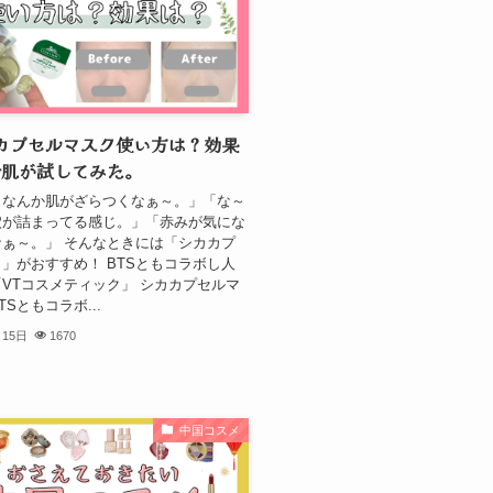
カプセルマスク使い方は？効果
合肌が試してみた。
、なんか肌がざらつくなぁ～。」「な～
穴が詰まってる感じ。」「赤みが気にな
ぁ～。」 そんなときには「シカカプ
」がおすすめ！ BTSともコラボし人
VTコスメティック」 シカカプセルマ
Sともコラボ...
月15日
1670
中国コスメ