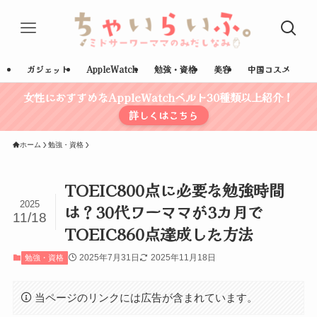
ガジェット
AppleWatch
勉強・資格
美容
中国コスメ
女性におすすめなAppleWatchベルト30種類以上紹介！
詳しくはこちら
ホーム
勉強・資格
TOEIC800点に必要な勉強時間
2025
は？30代ワーママが3カ月で
11/18
TOEIC860点達成した方法
2025年7月31日
2025年11月18日
勉強・資格
当ページのリンクには広告が含まれています。